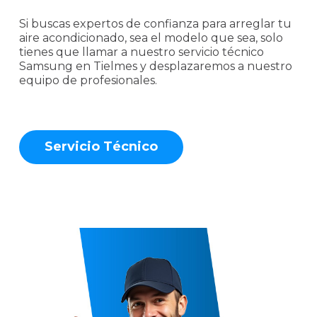
Si buscas expertos de confianza para arreglar tu
aire acondicionado, sea el modelo que sea, solo
tienes que llamar a nuestro servicio técnico
Samsung en Tielmes y desplazaremos a nuestro
equipo de profesionales.
S
e
r
v
i
c
i
o
T
é
c
n
i
c
o