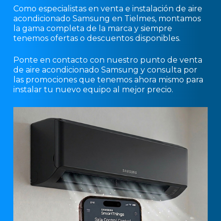
Como especialistas en venta e instalación de aire
acondicionado Samsung en Tielmes, montamos
la gama completa de la marca y siempre
tenemos ofertas o descuentos disponibles.
Ponte en contacto con nuestro punto de venta
de aire acondicionado Samsung y consulta por
las promociones que tenemos ahora mismo para
instalar tu nuevo equipo al mejor precio.