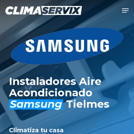
Skip
Men
to
Close
main
Men
content
Instaladores Aire
Acondicionado
Samsung
Tielmes
Climatiza tu casa