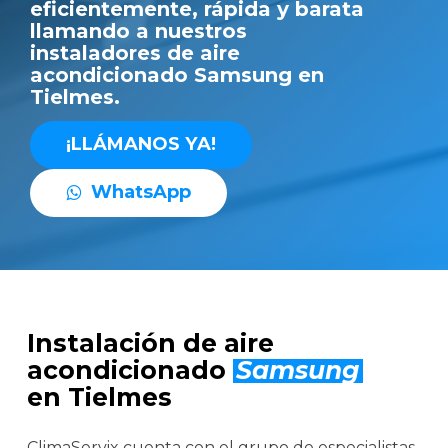
eficientemente, rápida y barata
llamando a nuestros
instaladores de aire
acondicionado Samsung en
Tielmes.
¡
L
L
Á
M
A
N
O
S
Y
A
!
W
h
a
t
s
A
p
p
Instalación de aire
acondicionado
Samsung
en Tielmes
ClimaServix cuenta con el grupo de especialistas