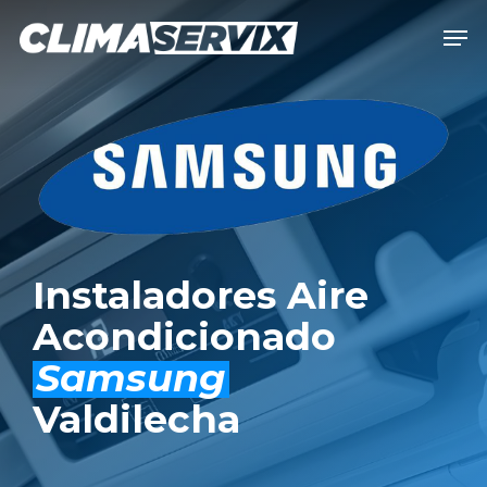
Skip
Men
to
Close
main
Men
content
Instaladores Aire
Acondicionado
Samsung
Valdilecha