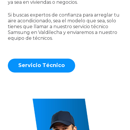
ya sea en viviendas o negocios.
Si buscas expertos de confianza para arreglar tu
aire acondicionado, sea el modelo que sea, solo
tienes que llamar a nuestro servicio técnico
Samsung en Valdilecha y enviaremos a nuestro
equipo de técnicos.
S
e
r
v
i
c
i
o
T
é
c
n
i
c
o