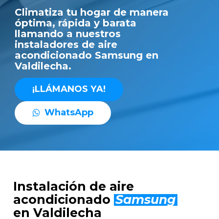
Climatiza tu hogar de manera
óptima, rápida y barata
llamando a nuestros
instaladores de aire
acondicionado Samsung en
Valdilecha.
¡
L
L
Á
M
A
N
O
S
Y
A
!
W
h
a
t
s
A
p
p
Instalación de aire
acondicionado
Samsung
en Valdilecha