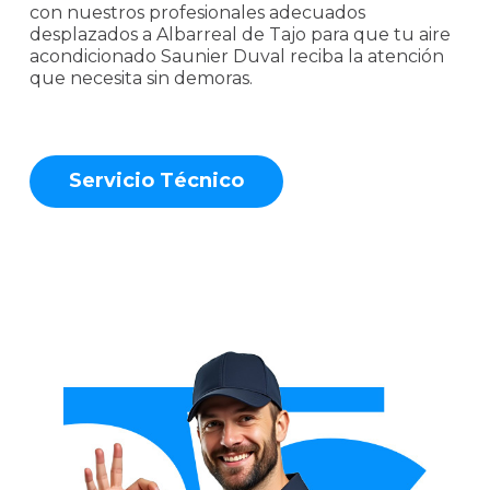
con nuestros profesionales adecuados
desplazados a Albarreal de Tajo para que tu aire
acondicionado Saunier Duval reciba la atención
que necesita sin demoras.
S
e
r
v
i
c
i
o
T
é
c
n
i
c
o