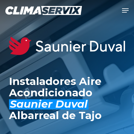
Skip
Men
to
Close
main
Men
content
Instaladores Aire
Acondicionado
Saunier Duval
Albarreal de Tajo