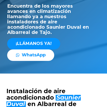
Encuentra de los mayores
avances en climatización
llamando ya a nuestros
instaladores de aire
acondicionado Saunier Duval en
Albarreal de Tajo.
¡
L
L
Á
M
A
N
O
S
Y
A
!
W
h
a
t
s
A
p
p
Instalación de aire
acondicionado
Saunier
Duval
en Albarreal de