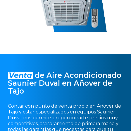
Venta
de Aire Acondicionado
Saunier Duval en Añover de
Tajo
Contar con punto de venta propio en Añover de
Tajo y estar especializados en equipos Saunier
Duval nos permite proporcionarte precios muy
competitivos, asesoramiento de primera mano y
todas las garantías que necesitas para que tu