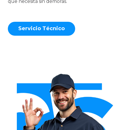
que necesita sin demoras.
S
e
r
v
i
c
i
o
T
é
c
n
i
c
o