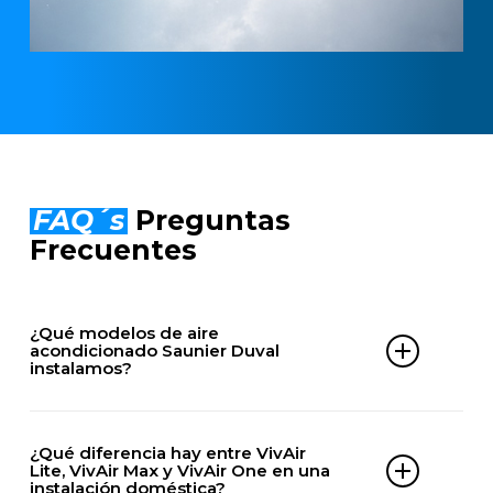
FAQ´s
Preguntas
Frecuentes
¿Qué modelos de aire
acondicionado Saunier Duval
instalamos?
DOMÉSTICOS
¿Qué diferencia hay entre VivAir
VivAir Max
Lite, VivAir Max y VivAir One en una
instalación doméstica?