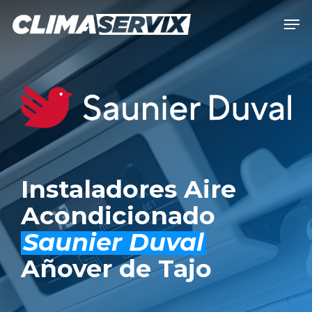
Skip
Men
to
Close
main
Men
content
Instaladores Aire
Acondicionado
Saunier Duval
Añover de Tajo