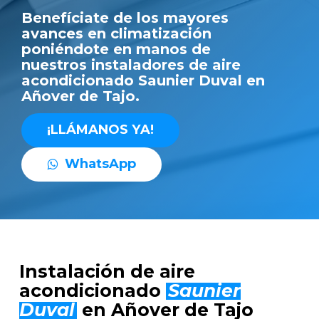
Benefíciate de los mayores
avances en climatización
poniéndote en manos de
nuestros instaladores de aire
acondicionado Saunier Duval en
Añover de Tajo.
¡
L
L
Á
M
A
N
O
S
Y
A
!
W
h
a
t
s
A
p
p
Instalación de aire
acondicionado
Saunier
Duval
en Añover de Tajo