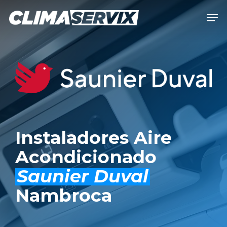
Skip
Men
to
Close
main
Men
content
Instaladores Aire
Acondicionado
Saunier Duval
Nambroca