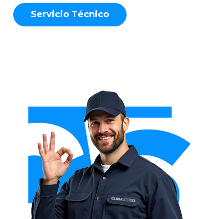
S
e
r
v
i
c
i
o
T
é
c
n
i
c
o