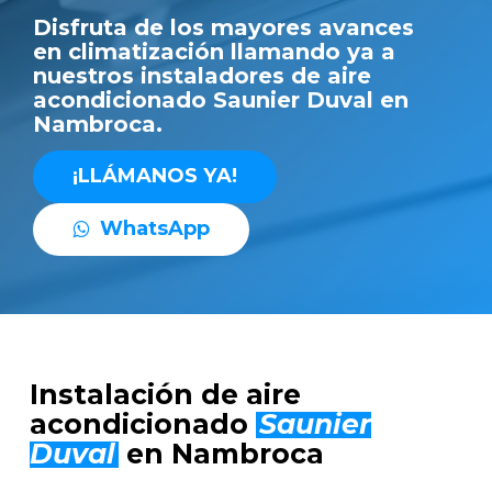
Disfruta de los mayores avances
en climatización llamando ya a
nuestros instaladores de aire
acondicionado Saunier Duval en
Nambroca.
¡
L
L
Á
M
A
N
O
S
Y
A
!
W
h
a
t
s
A
p
p
Instalación de aire
acondicionado
Saunier
Duval
en Nambroca