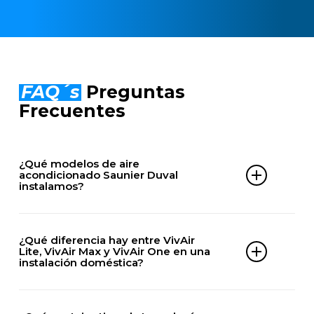
FAQ´s
Preguntas
Frecuentes
¿Qué modelos de aire
acondicionado Saunier Duval
instalamos?
DOMÉSTICOS
¿Qué diferencia hay entre VivAir
VivAir Max
Lite, VivAir Max y VivAir One en una
instalación doméstica?
VivAir Lite
VivAir Lite es la gama más económica y básica,
VivAir One
VivAir Max ofrece mayor eficiencia y prestaciones,