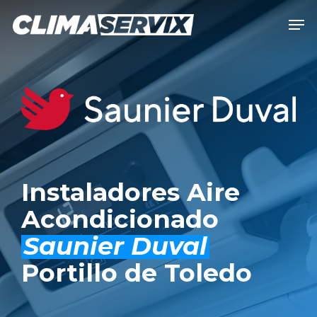
Skip
Men
to
Close
main
Men
content
Instaladores Aire
Acondicionado
Saunier Duval
Portillo de Toledo