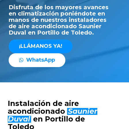
Disfruta de los mayores avances
en climatización poniéndote en
manos de nuestros instaladores
de aire acondicionado Saunier
Duval en Portillo de Toledo.
¡
L
L
Á
M
A
N
O
S
Y
A
!
W
h
a
t
s
A
p
p
Instalación de aire
acondicionado
Saunier
Duval
en Portillo de
Toledo