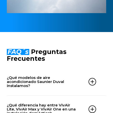
FAQ´s
Preguntas
Frecuentes
¿Qué modelos de aire
acondicionado Saunier Duval
instalamos?
DOMÉSTICOS
¿Qué diferencia hay entre VivAir
VivAir Max
Lite, VivAir Max y VivAir One en una