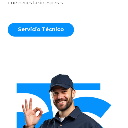
que necesita sin esperas.
S
e
r
v
i
c
i
o
T
é
c
n
i
c
o