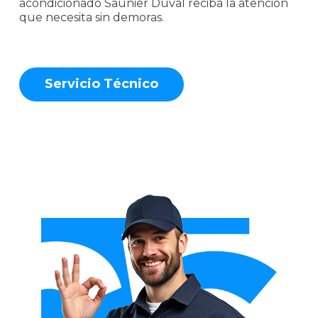
acondicionado Saunier Duval reciba la atención
que necesita sin demoras.
S
e
r
v
i
c
i
o
T
é
c
n
i
c
o