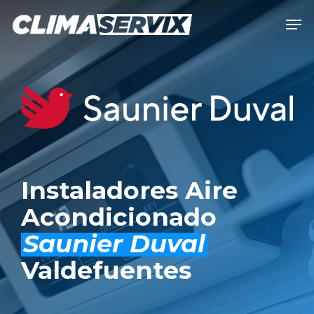
Skip
Men
to
Close
main
Men
content
Instaladores Aire
Acondicionado
Saunier Duval
Valdefuentes