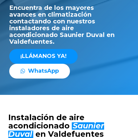
Encuentra de los mayores
avances en climatización
contactando con nuestros
instaladores de aire
acondicionado Saunier Duval en
Valdefuentes.
¡
L
L
Á
M
A
N
O
S
Y
A
!
W
h
a
t
s
A
p
p
Instalación de aire
acondicionado
Saunier
Duval
en Valdefuentes