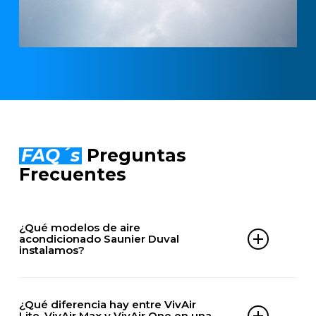
FAQ´s
Preguntas
Frecuentes
¿Qué modelos de aire
acondicionado Saunier Duval
instalamos?
DOMÉSTICOS
¿Qué diferencia hay entre VivAir
VivAir Max
Lite, VivAir Max y VivAir One en una