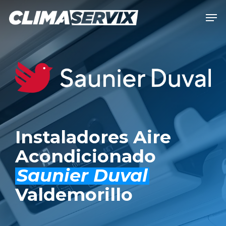
Skip
Men
to
Close
main
Men
content
Instaladores Aire
Acondicionado
Saunier Duval
Valdemorillo