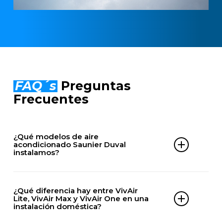
FAQ´s
Preguntas
Frecuentes
¿Qué modelos de aire
acondicionado Saunier Duval
instalamos?
DOMÉSTICOS
¿Qué diferencia hay entre VivAir
VivAir Max
Lite, VivAir Max y VivAir One en una
instalación doméstica?
VivAir Lite