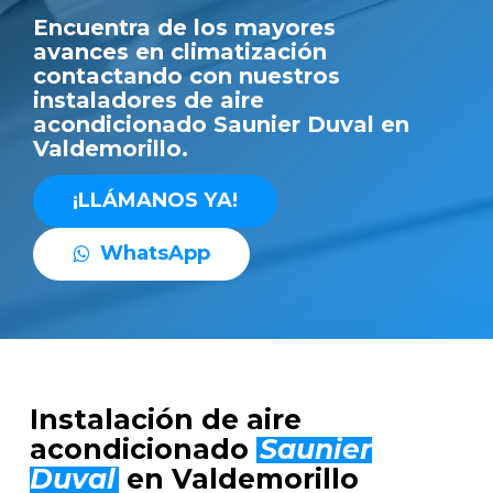
Encuentra de los mayores
avances en climatización
contactando con nuestros
instaladores de aire
acondicionado Saunier Duval en
Valdemorillo.
¡
L
L
Á
M
A
N
O
S
Y
A
!
W
h
a
t
s
A
p
p
Instalación de aire
acondicionado
Saunier
Duval
en Valdemorillo