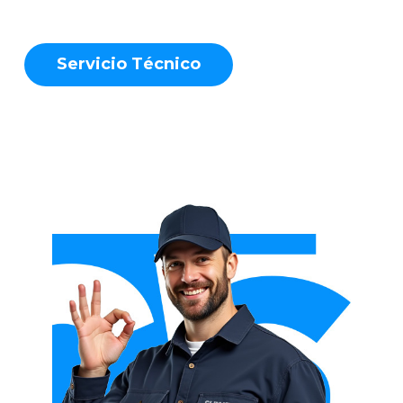
S
e
r
v
i
c
i
o
T
é
c
n
i
c
o