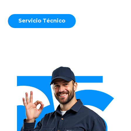
S
e
r
v
i
c
i
o
T
é
c
n
i
c
o