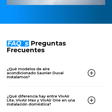
FAQ´s
Preguntas
Frecuentes
¿Qué modelos de aire
acondicionado Saunier Duval
instalamos?
DOMÉSTICOS
¿Qué diferencia hay entre VivAir
VivAir Max
Lite, VivAir Max y VivAir One en una
instalación doméstica?
VivAir Lite