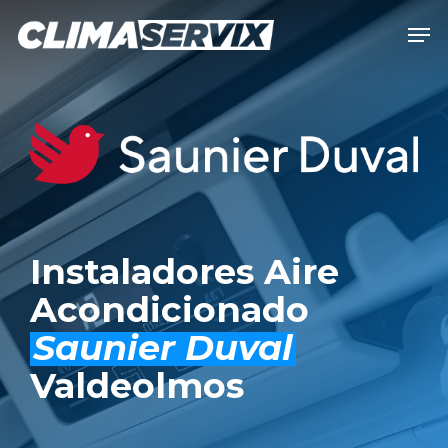
Skip
Men
to
Close
main
Men
content
Instaladores Aire
Acondicionado
Saunier Duval
Valdeolmos