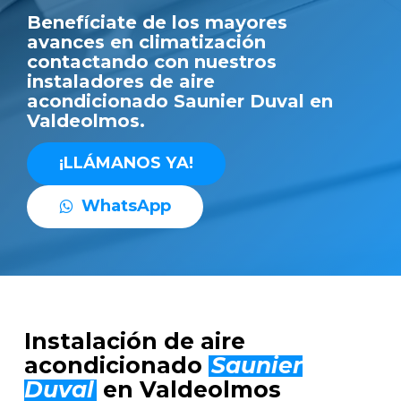
Benefíciate de los mayores
avances en climatización
contactando con nuestros
instaladores de aire
acondicionado Saunier Duval en
Valdeolmos.
¡
L
L
Á
M
A
N
O
S
Y
A
!
W
h
a
t
s
A
p
p
Instalación de aire
acondicionado
Saunier
Duval
en Valdeolmos