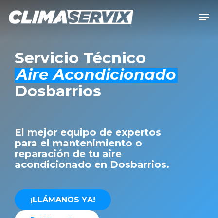
Skip
Men
to
Close
main
Men
content
Servicio Técnico
Aire Acondicionado
Dosbarrios
El mejor equipo de expertos
para el mantenimiento o
reparación de tu aire
acondicionado en Dosbarrios.
¡
L
L
Á
M
A
N
O
S
Y
A
!