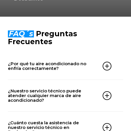
FAQ´s
Preguntas
Frecuentes
¿Por qué tu aire acondicionado no
enfría correctamente?
Puede deberse a falta de gas, filtros obstruidos,
problemas en el compresor, averías eléctricas o
¿Nuestro servicio técnico puede
averías en la unidad exterior.
atender cualquier marca de aire
acondicionado?
Nuestros técnicos especializados en Dosbarrios
puede revisar el equipo y identificar el origen del
Nuestro servicio técnico autorizado en Dosbarrios
problema.
puede trabajar con la mayoría de marcas del
¿Cuánto cuesta la asistencia de
mercado, tanto en equipos split, cassette,
nuestro servicio técnico en
multisplit, conductos o sistemas industriales,