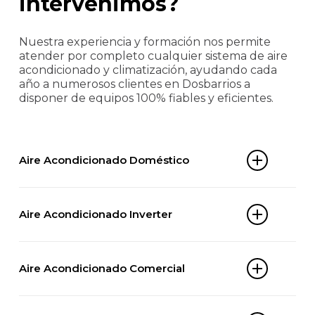
intervenimos?
Nuestra experiencia y formación nos permite
atender por completo cualquier sistema de aire
acondicionado y climatización, ayudando cada
año a numerosos clientes en Dosbarrios a
disponer de equipos 100% fiables y eficientes.
Aire Acondicionado Doméstico
Split 1×1
Aire Acondicionado Inverter
Multi-split
Aire acondicionado portátil
Split inverter
Aire acondicionado de ventana
Aire Acondicionado Comercial
Multi-split inverter
Cassette doméstico
Aire acondicionado portátil inverter
Aire acondicionado por conductos doméstico
Cassette de techo
Aire acondicionado de ventana inverter
Bomba de calor