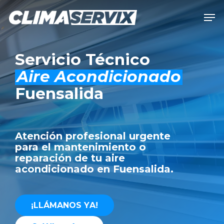
Skip
Men
to
Close
main
Men
content
Servicio Técnico
Aire Acondicionado
Fuensalida
Atención profesional urgente
para el mantenimiento o
reparación de tu aire
acondicionado en Fuensalida.
¡
L
L
Á
M
A
N
O
S
Y
A
!