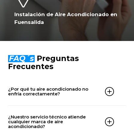
Instalación de Aire Acondicionado en
Fuensalida
FAQ´s
Preguntas
Frecuentes
¿Por qué tu aire acondicionado no
enfría correctamente?
Puede deberse a falta de gas, filtros sucios,
problemas en el compresor, averías eléctricas o
¿Nuestro servicio técnico atiende
problemas en la unidad exterior.
cualquier marca de aire
acondicionado?
Nuestro equipo técnico en Fuensalida puede