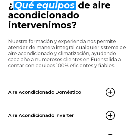
¿
Qué equipos
de aire
acondicionado
intervenimos?
Nuestra formación y experiencia nos permite
atender de manera integral cualquier sistema de
aire acondicionado y climatización, ayudando
cada año a numerosos clientes en Fuensalida a
contar con equipos 100% eficientes y fiables.
Aire Acondicionado Doméstico
Split 1×1
Aire Acondicionado Inverter
Multi-split
Aire acondicionado portátil
Split inverter
Aire acondicionado de ventana