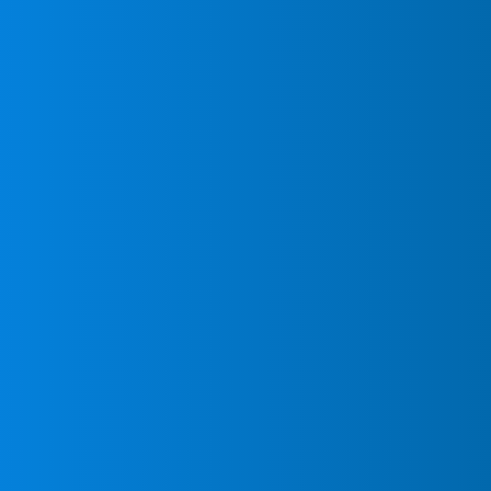
Acond
Ante cualquier probl
en La
aire acondicionado d
urgencia en Layos par
eficiencia y óptimo 
Nuestro servicio téc
encuentra activo las 
Layos para averías y 
necesitas intervenció
llamar a nuestro dep
24 horas.