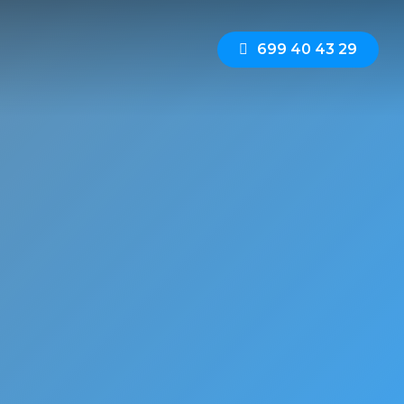
6
9
9
4
0
4
3
2
9