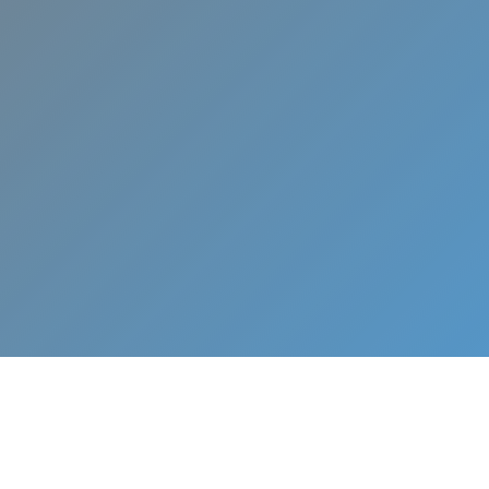
El mejor equipo de expertos p
mantenimiento o reparación d
acondicionado en Layos.
¡
L
L
Á
M
A
N
O
S
Y
A
!
W
h
a
t
s
A
p
p