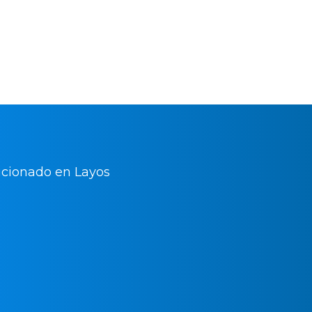
sfrutar de todas las
matización gracias a nuestras
y con plenas garantías.
Servic
Urgen