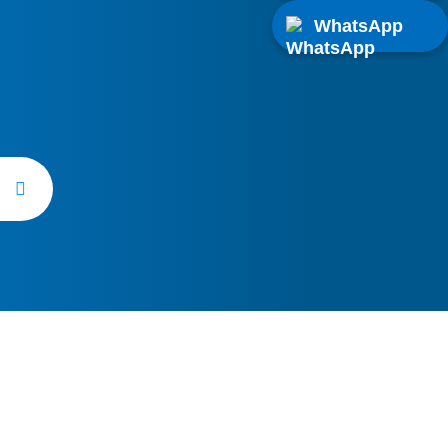
 de nuestro servicio técnico de
WhatsApp
n Layos tiene un coste adicional
cia normal. Infórmate sobre las
 en nuestro teléfono de atención al