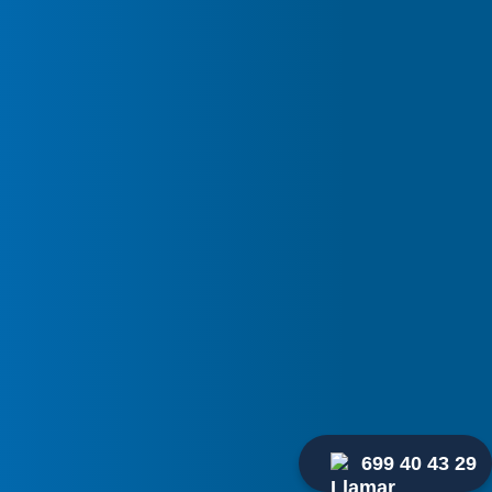
icionado
ema con el funcionamiento de tu
yos
ispones de nuestra asistencia de
a devolverle la funcionalidad,
rendimiento.
nico de aire acondicionado se
24 horas en cualquier zona de
cuestiones urgentes, por lo que si
n sin esperas, solo tienes que
artamento de urgencias disponible
699 40 43 29