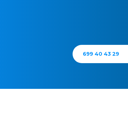
La asistencia urgente
aire acondicionado e
respecto a la asisten
condiciones y tarifas
cliente.
699 40 43 29