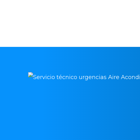
acondicionado en Layos y vuelve a di
funcionalidades de tu equipo de cli
intervenciones rápidas, económicas 