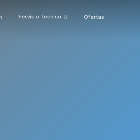
Servicio Técnico
n
Ofertas
cnico
nado