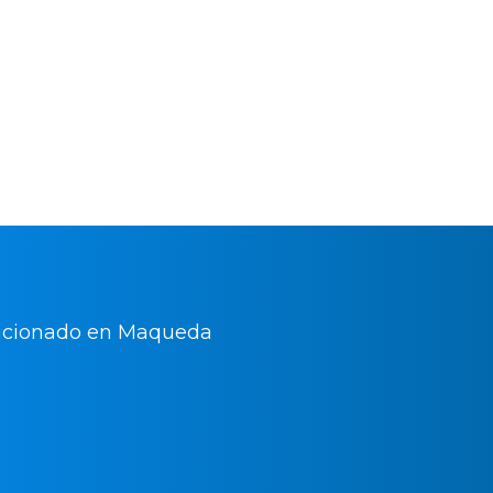
nuestro servicio técnico de aire
 disfrutar de todas las
matización gracias a nuestras
y con plenas garantías.
Servic