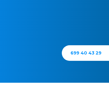
La asistencia urgente
aire acondicionado 
respecto a la estánda
nuestro teléfono de a
699 40 43 29