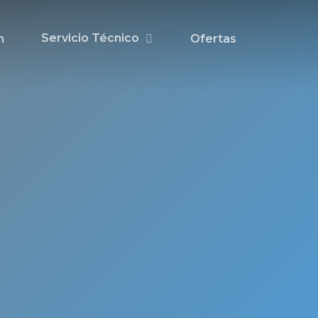
Servicio Técnico
n
Ofertas
cnico
nado