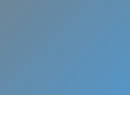
Atención profesional urgente
mantenimiento o reparación d
acondicionado en Maqueda.
¡
L
L
Á
M
A
N
O
S
Y
A
!
W
h
a
t
s
A
p
p