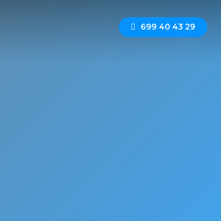
6
9
9
4
0
4
3
2
9