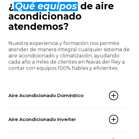
¿
Qué equipos
de aire
acondicionado
atendemos?
Nuestra experiencia y formación nos permite
atender de manera integral cualquier sistema de
aire acondicionado y climatización, ayudando
cada año a miles de clientes en Navas del Rey a
contar con equipos 100% fiables y eficientes.
Aire Acondicionado Doméstico
Split 1×1
Aire Acondicionado Inverter
Multi-split
Aire acondicionado portátil
Split inverter
Aire acondicionado de ventana