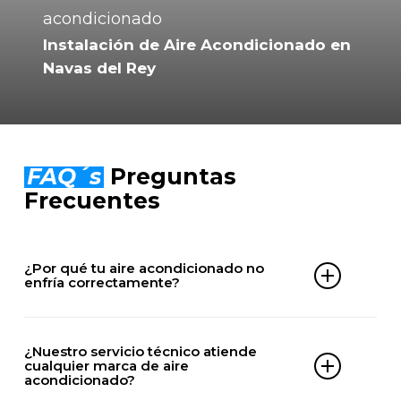
Instalación de Aire Acondicionado en
Navas del Rey
FAQ´s
Preguntas
Frecuentes
¿Por qué tu aire acondicionado no
enfría correctamente?
Puede deberse a falta de gas, filtros sucios,
problemas en el compresor, averías eléctricas o
¿Nuestro servicio técnico atiende
averías en la unidad exterior.
cualquier marca de aire
acondicionado?
Nuestros técnicos especializados en Navas del