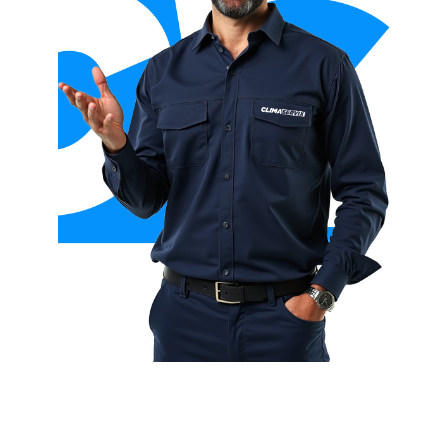
Aerotermia con fancoil + suelo radiante
Aerotermia híbrida (con caldera)
Aerotermia para ACS (agua caliente sanitaria)
Aerotermia para calefacción y refrigeración