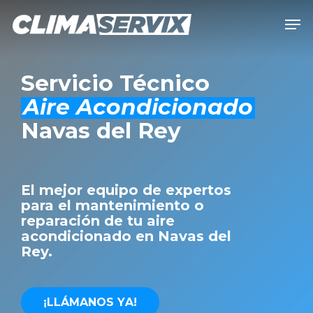
Skip
Men
to
Close
main
Men
content
Servicio Técnico
Aire Acondicionado
Navas del Rey
El mejor equipo de expertos
para el mantenimiento o
reparación de tu aire
acondicionado en Navas del
Rey.
¡
L
L
Á
M
A
N
O
S
Y
A
!