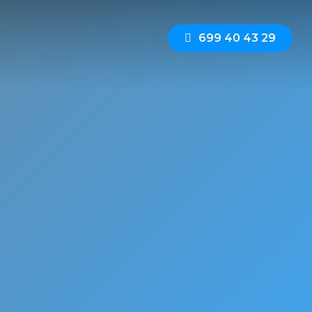
6
9
9
4
0
4
3
2
9