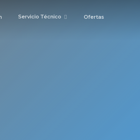
Servicio Técnico
n
Ofertas
cnico
nado