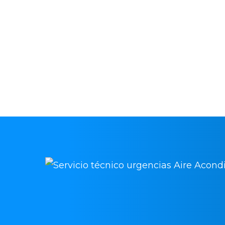
mantenimiento y reparación.
Contacta para solicitar asistencia a 
acondicionado en Ontígola y vuelve a
prestaciones de tu equipo de climat
intervenciones rápidas, económicas 