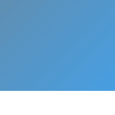
fesional y
 o
cionado en