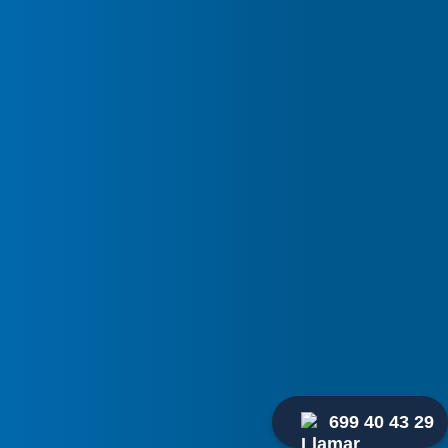
te
de Aire
icionado
tígola
icación con el funcionamiento de
, nuestra asistencia de urgencia
verle la funcionalidad, eficiencia y
nico de aire acondicionado se
 las 24 horas en cualquier zona de
 y cuestiones urgentes, por lo que
ción sin esperas, solo tienes que
699 40 43 29
artamento de urgencias 24 horas.