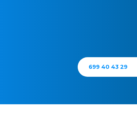
La asistencia urgente
aire acondicionado e
respecto a la asisten
y tarifas en nuestro t
699 40 43 29