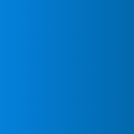
Urgen
Acond
en On
Ante cualquier compl
tu aire acondicionado
en Ontígola para devol
rendimiento óptimo.
Nuestro servicio téc
encuentra disponible
Ontígola para averías
si necesitas interven
llamar a nuestro dep