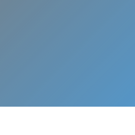
Asistencia técnica rápida, pro
barata para el mantenimiento
reparación de tu aire acondi
Ontígola.
¡
L
L
Á
M
A
N
O
S
Y
A
!
W
h
a
t
s
A
p
p