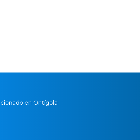
nuestro servicio técnico de aire
 disfrutar de todas las
ización gracias a nuestras
y con plenas garantías.
Servic