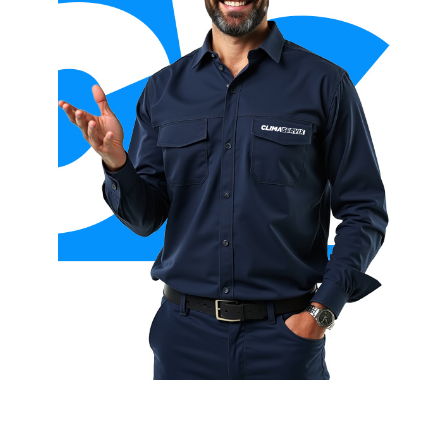
Aerotermia con fan coils
Aerotermia con fancoil + suelo radiante
Aerotermia híbrida (con caldera)
Aerotermia para ACS (agua caliente sanitaria)
Aerotermia para calefacción y refrigeración