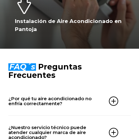
Instalación de Aire Acondicionado en
Pantoja
FAQ´s
Preguntas
Frecuentes
¿Por qué tu aire acondicionado no
enfría correctamente?
Puede deberse a falta de gas, filtros obstruidos,
problemas en el compresor, averías eléctricas o
¿Nuestro servicio técnico puede
averías en la unidad exterior.
atender cualquier marca de aire
acondicionado?