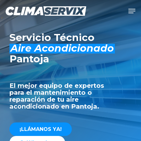
Skip
Men
to
Close
main
Men
content
Servicio Técnico
Aire Acondicionado
Pantoja
El mejor equipo de expertos
para el mantenimiento o
reparación de tu aire
acondicionado en Pantoja.
¡
L
L
Á
M
A
N
O
S
Y
A
!