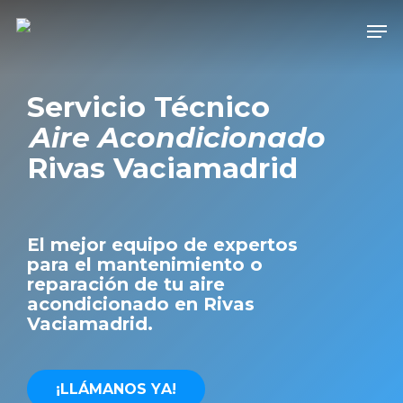
Skip
Men
to
main
content
Servicio Técnico
Aire Acondicionado
Rivas Vaciamadrid
El mejor equipo de expertos
para el mantenimiento o
reparación de tu aire
acondicionado en Rivas
Vaciamadrid.
¡
L
L
Á
M
A
N
O
S
Y
A
!