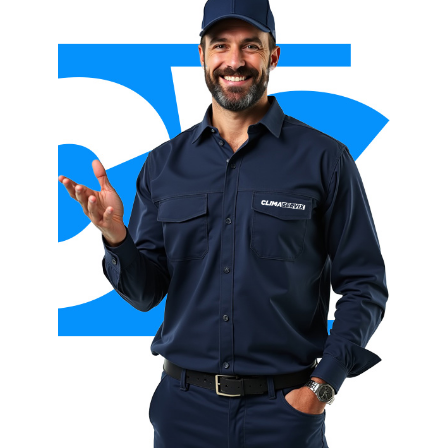
Aerotermia con suelo radiante
Aerotermia con radiadores
Aerotermia con fan coils
Aerotermia con fancoil + suelo radiante
Aerotermia híbrida (con caldera)
Aerotermia para ACS (agua caliente sanitaria)
Aerotermia para calefacción y refrigeración