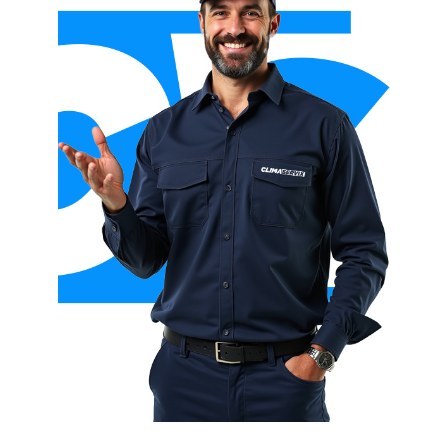
Aerotermia con radiadores
Aerotermia con fan coils
Aerotermia con fancoil + suelo radiante
Aerotermia híbrida (con caldera)
Aerotermia para ACS (agua caliente sanitaria)
Aerotermia para calefacción y refrigeración