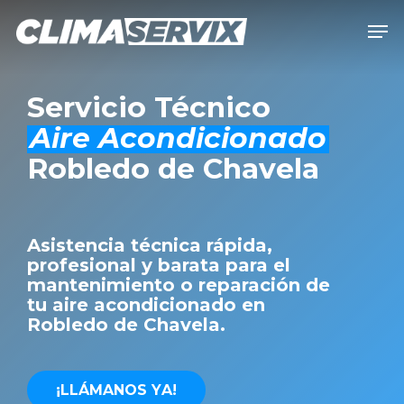
Skip
Men
to
Close
main
Men
content
Servicio Técnico
Aire Acondicionado
Robledo de Chavela
Asistencia técnica rápida,
profesional y barata para el
mantenimiento o reparación de
tu aire acondicionado en
Robledo de Chavela.
¡
L
L
Á
M
A
N
O
S
Y
A
!