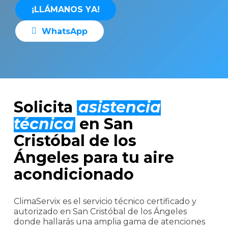
¡
L
L
Á
M
A
N
O
S
Y
A
!
W
h
a
t
s
A
p
p
Solicita
asistencia
técnica
en San
Cristóbal de los
Ángeles para tu aire
acondicionado
ClimaServix es el servicio técnico certificado y
autorizado en San Cristóbal de los Ángeles
donde hallarás una amplia gama de atenciones