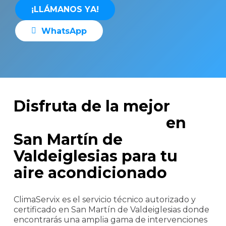
¡
L
L
Á
M
A
N
O
S
Y
A
!
W
h
a
t
s
A
p
p
Disfruta de la mejor
asistencia técnica
en
San Martín de
Valdeiglesias para tu
aire acondicionado
ClimaServix es el servicio técnico autorizado y
certificado en San Martín de Valdeiglesias donde
encontrarás una amplia gama de intervenciones