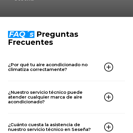
FAQ´s
Preguntas
Frecuentes
¿Por qué tu aire acondicionado no
climatiza correctamente?
Puede deberse a falta de gas, filtros sucios,
problemas en el compresor, averías eléctricas o
¿Nuestro servicio técnico puede
problemas en la unidad exterior.
atender cualquier marca de aire
acondicionado?
Uno de nuestros técnicos especializados en
Seseña puede revisar el equipo y localizar el origen
Nuestro servicio técnico especializado en Seseña
del problema.
puede trabajar con la mayor parte de las marcas
¿Cuánto cuesta la asistencia de
del mercado, tanto en equipos split, multisplit,
nuestro servicio técnico en Seseña?
cassette, conductos o sistemas industriales,