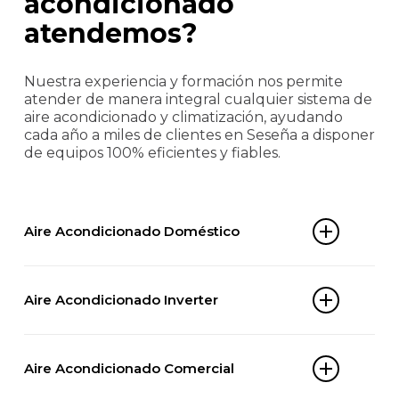
acondicionado
atendemos?
Nuestra experiencia y formación nos permite
atender de manera integral cualquier sistema de
aire acondicionado y climatización, ayudando
cada año a miles de clientes en Seseña a disponer
de equipos 100% eficientes y fiables.
Aire Acondicionado Doméstico
Split 1×1
Aire Acondicionado Inverter
Multi-split
Aire acondicionado portátil
Split inverter
Aire acondicionado de ventana
Aire Acondicionado Comercial
Multi-split inverter
Cassette doméstico
Aire acondicionado portátil inverter
Aire acondicionado por conductos doméstico