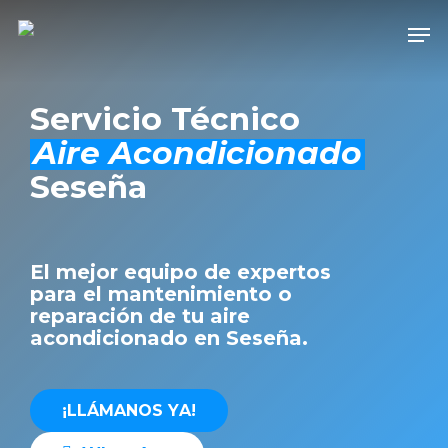
Skip
Men
to
Close
main
Men
content
Servicio Técnico
Aire Acondicionado
Seseña
El mejor equipo de expertos
para el mantenimiento o
reparación de tu aire
acondicionado en Seseña.
¡
L
L
Á
M
A
N
O
S
Y
A
!