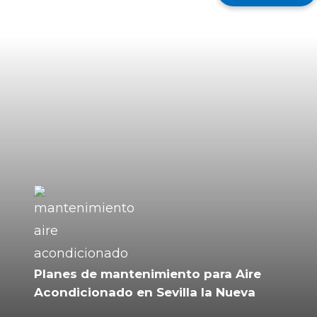
Aerotermia con fancoil + suelo radiante
Aerotermia híbrida (con caldera)
Aerotermia para ACS (agua caliente sanitaria)
Aerotermia para calefacción y refrigeración
Planes de mantenimiento para Aire
Acondicionado en Sevilla la Nueva