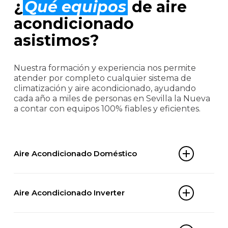
¿
Qué equipos
de aire
acondicionado
asistimos?
Nuestra formación y experiencia nos permite
atender por completo cualquier sistema de
climatización y aire acondicionado, ayudando
cada año a miles de personas en Sevilla la Nueva
a contar con equipos 100% fiables y eficientes.
Aire Acondicionado Doméstico
Split 1×1
Aire Acondicionado Inverter
Multi-split
Aire acondicionado portátil
Split inverter
Aire acondicionado de ventana