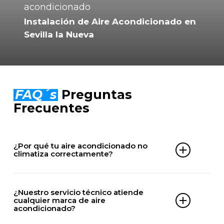
Instalación de Aire Acondicionado en
Sevilla la Nueva
FAQ´s
Preguntas
Frecuentes
¿Por qué tu aire acondicionado no
climatiza correctamente?
Puede deberse a falta de gas, filtros sucios,
problemas en el compresor, averías eléctricas o
¿Nuestro servicio técnico atiende
averías en la unidad exterior.
cualquier marca de aire
acondicionado?
Uno de nuestros técnicos especializados en Sevilla