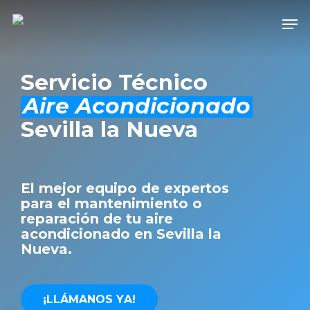
Skip
Men
to
Close
main
Men
content
Servicio Técnico
Aire Acondicionado
Sevilla la Nueva
El mejor equipo de expertos
para el mantenimiento o
reparación de tu aire
acondicionado en Sevilla la
Nueva.
¡
L
L
Á
M
A
N
O
S
Y
A
!