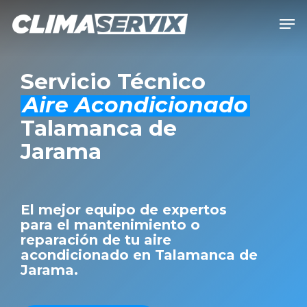
Skip
Men
to
Close
main
Men
content
Servicio Técnico
Aire Acondicionado
Talamanca de
Jarama
El mejor equipo de expertos
para el mantenimiento o
reparación de tu aire
acondicionado en Talamanca de
Jarama.