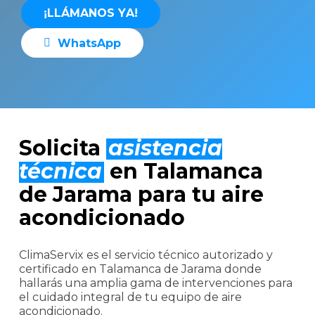
¡
L
L
Á
M
A
N
O
S
Y
A
!
W
h
a
t
s
A
p
p
Solicita
asistencia
técnica
en Talamanca
de Jarama para tu aire
acondicionado
ClimaServix es el servicio técnico autorizado y
certificado en Talamanca de Jarama donde
hallarás una amplia gama de intervenciones para
el cuidado integral de tu equipo de aire
acondicionado.