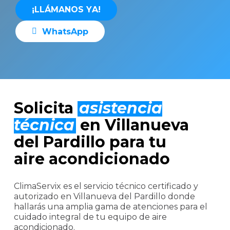
¡
L
L
Á
M
A
N
O
S
Y
A
!
W
h
a
t
s
A
p
p
Solicita
asistencia
técnica
en Villanueva
del Pardillo para tu
aire acondicionado
ClimaServix es el servicio técnico certificado y
autorizado en Villanueva del Pardillo donde
hallarás una amplia gama de atenciones para el
cuidado integral de tu equipo de aire
acondicionado.