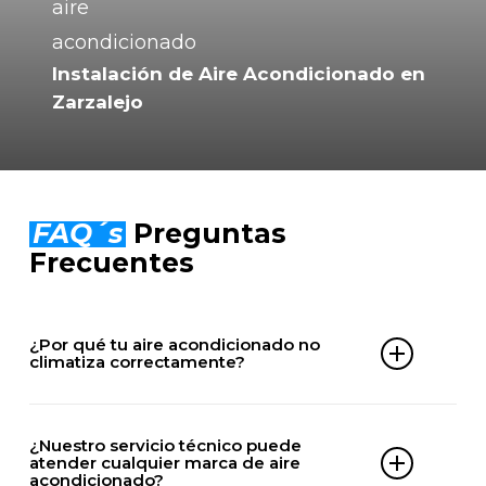
Instalación de Aire Acondicionado en
Zarzalejo
FAQ´s
Preguntas
Frecuentes
¿Por qué tu aire acondicionado no
climatiza correctamente?
Puede deberse a falta de gas, filtros obstruidos,
problemas en el compresor, fallos eléctricos o
¿Nuestro servicio técnico puede
problemas en la unidad exterior.
atender cualquier marca de aire
acondicionado?