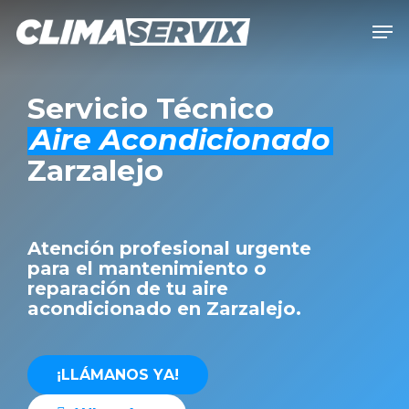
Skip
Men
to
Close
main
Men
content
Servicio Técnico
Aire Acondicionado
Zarzalejo
Atención profesional urgente
para el mantenimiento o
reparación de tu aire
acondicionado en Zarzalejo.
¡
L
L
Á
M
A
N
O
S
Y
A
!