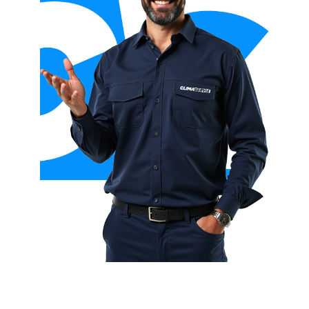
Aerotermia con fan coils
Aerotermia con fancoil + suelo radiante
Aerotermia híbrida (con caldera)
Aerotermia para ACS (agua caliente sanitaria)
Aerotermia para calefacción y refrigeración