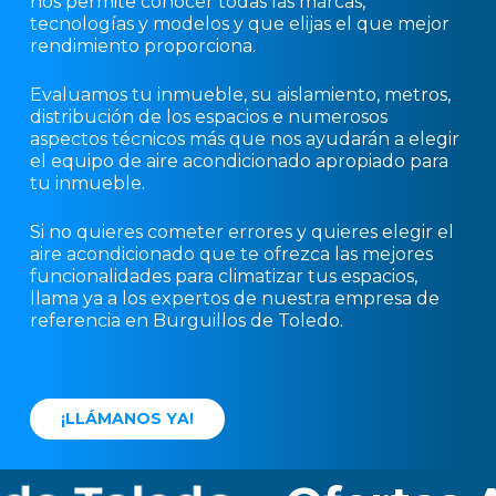
nos permite conocer todas las marcas,
tecnologías y modelos y que elijas el que mejor
rendimiento proporciona.
Evaluamos tu inmueble, su aislamiento, metros,
distribución de los espacios e numerosos
aspectos técnicos más que nos ayudarán a elegir
el equipo de aire acondicionado apropiado para
tu inmueble.
Si no quieres cometer errores y quieres elegir el
aire acondicionado que te ofrezca las mejores
funcionalidades para climatizar tus espacios,
llama ya a los expertos de nuestra empresa de
referencia en Burguillos de Toledo.
¡
L
L
Á
M
A
N
O
S
Y
A
!