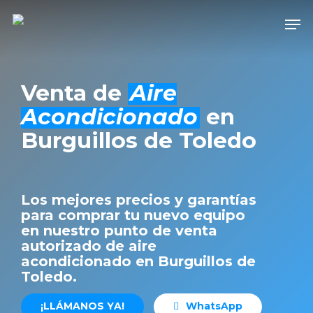
Skip
Men
to
Close
main
Men
content
Venta de
Aire
Acondicionado
en
Burguillos de Toledo
Los mejores precios y garantías
para comprar tu nuevo equipo
en nuestro punto de venta
autorizado de aire
acondicionado en Burguillos de
Toledo.
¡
L
L
Á
M
A
N
O
S
Y
A
!
W
h
a
t
s
A
p
p