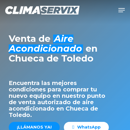
Skip
Men
to
Close
main
Men
content
Venta de
Aire
Acondicionado
en
Chueca de Toledo
Encuentra las mejores
condiciones para comprar tu
nuevo equipo en nuestro punto
de venta autorizado de aire
acondicionado en Chueca de
Toledo.
¡
L
L
Á
M
A
N
O
S
Y
A
!
W
h
a
t
s
A
p
p