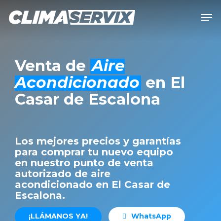
Skip
Men
to
Close
main
Men
content
Venta de
Aire
Acondicionado
en El
Casar de Escalona
Los mejores precios y garantías
para comprar tu nuevo equipo
en nuestro punto de venta
autorizado de aire
acondicionado en El Casar de
Escalona.
¡
L
L
Á
M
A
N
O
S
Y
A
!
W
h
a
t
s
A
p
p