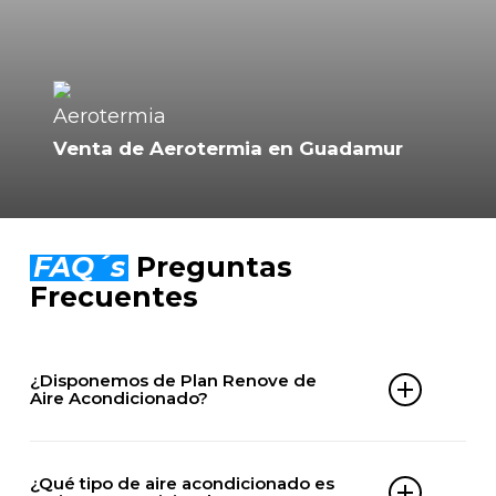
Venta de Aerotermia en Guadamur
FAQ´s
Preguntas
Frecuentes
¿Disponemos de Plan Renove de
Aire Acondicionado?
Sí. En ClimaServix puedes beneficiarte de nuestro
Plan Renove de aire acondicionado en Guadamur
¿Qué tipo de aire acondicionado es
y ahorrar hasta 300€ al comprar e instalar tu