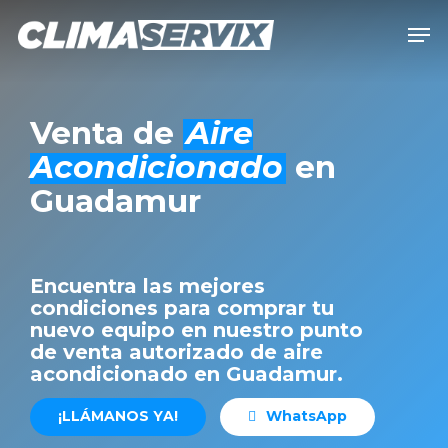
Skip
Men
to
Close
main
Men
content
Venta de
Aire
Acondicionado
en
Guadamur
Encuentra las mejores
condiciones para comprar tu
nuevo equipo en nuestro punto
de venta autorizado de aire
acondicionado en Guadamur.
¡
L
L
Á
M
A
N
O
S
Y
A
!
W
h
a
t
s
A
p
p