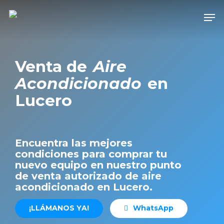
Skip
Men
to
Close
main
Men
content
Venta de
Aire
Acondicionado
en
Lucero
Encuentra las mejores
condiciones para comprar tu
nuevo equipo en nuestro punto
de venta autorizado de aire
acondicionado en Lucero.
¡
L
L
Á
M
A
N
O
S
Y
A
!
W
h
a
t
s
A
p
p