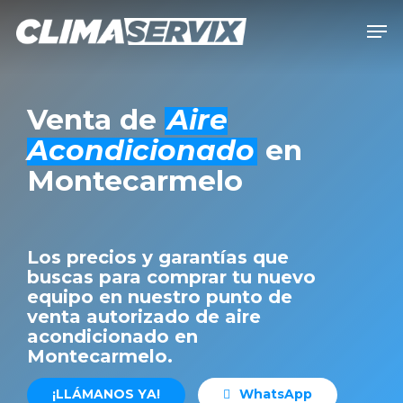
Skip
Men
to
Close
main
Men
content
Venta de
Aire
Acondicionado
en
Montecarmelo
Los precios y garantías que
buscas para comprar tu nuevo
equipo en nuestro punto de
venta autorizado de aire
acondicionado en
Montecarmelo.
¡
L
L
Á
M
A
N
O
S
Y
A
!
W
h
a
t
s
A
p
p