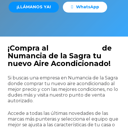
¡
L
L
Á
M
A
N
O
S
Y
A
!
W
h
a
t
s
A
p
p
¡Compra al
mejor precio
de
Numancia de la Sagra tu
nuevo Aire Acondicionado!
Si buscas una empresa en Numancia de la Sagra
donde comprar tu nuevo aire acondicionado al
mejor precio y con las mejores condiciones, no lo
dudes más y visita nuestro punto de venta
autorizado.
Accede a todas las últimas novedades de las
marcas más punteras y selecciona el equipo que
mejor se ajusta a las características de tu casa o