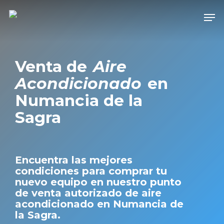
Skip
Men
to
Close
main
Men
content
Venta de
Aire
Acondicionado
en
Numancia de la
Sagra
Encuentra las mejores
condiciones para comprar tu
nuevo equipo en nuestro punto
de venta autorizado de aire
acondicionado en Numancia de
la Sagra.