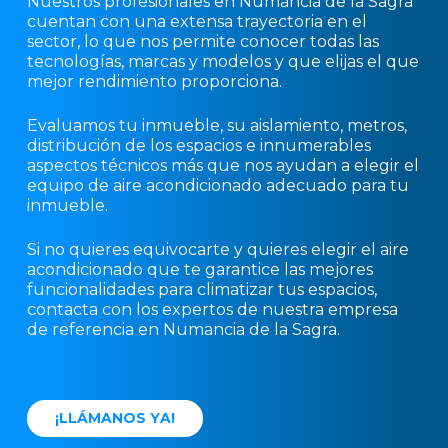
Nuestros profesionales en Numancia de la Sagra
cuentan con una extensa trayectoria en el
sector, lo que nos permite conocer todas las
tecnologías, marcas y modelos y que elijas el que
mejor rendimiento proporciona.
Evaluamos tu inmueble, su aislamiento, metros,
distribución de los espacios e innumerables
aspectos técnicos más que nos ayudan a elegir el
equipo de aire acondicionado adecuado para tu
inmueble.
Si no quieres equivocarte y quieres elegir el aire
acondicionado que te garantice las mejores
funcionalidades para climatizar tus espacios,
contacta con los expertos de nuestra empresa
de referencia en Numancia de la Sagra.
¡
L
L
Á
M
A
N
O
S
Y
A
!