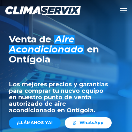
Skip
Men
to
Close
main
Men
content
Venta de
Aire
Acondicionado
en
Ontígola
Los mejores precios y garantías
para comprar tu nuevo equipo
en nuestro punto de venta
autorizado de aire
acondicionado en Ontígola.
¡
L
L
Á
M
A
N
O
S
Y
A
!
W
h
a
t
s
A
p
p