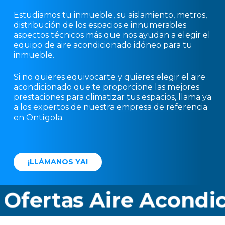
Estudiamos tu inmueble, su aislamiento, metros,
distribución de los espacios e innumerables
aspectos técnicos más que nos ayudan a elegir el
equipo de aire acondicionado idóneo para tu
inmueble.
Si no quieres equivocarte y quieres elegir el aire
acondicionado que te proporcione las mejores
prestaciones para climatizar tus espacios, llama ya
a los expertos de nuestra empresa de referencia
en Ontígola.
¡
L
L
Á
M
A
N
O
S
Y
A
!
rtas Aire Acondicion