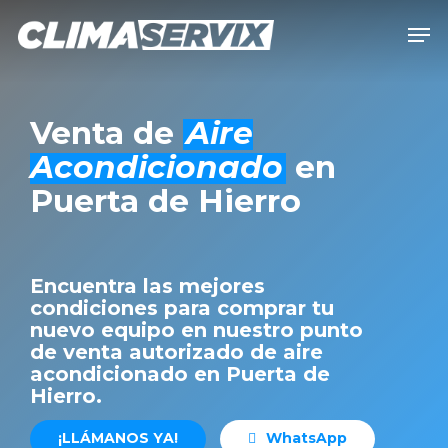
Skip
Men
to
Close
main
Men
content
Venta de
Aire
Acondicionado
en
Puerta de Hierro
Encuentra las mejores
condiciones para comprar tu
nuevo equipo en nuestro punto
de venta autorizado de aire
acondicionado en Puerta de
Hierro.
¡
L
L
Á
M
A
N
O
S
Y
A
!
W
h
a
t
s
A
p
p