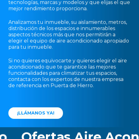
tecnologías, marcas y modelos y que elijas el que
mejor rendimiento proporciona.
Analizamos tu inmueble, su aislamiento, metros,
distribución de los espacios e innumerables
aspectos técnicos más que nos permitirán a
elegir el equipo de aire acondicionado apropiado
para tu inmueble.
Si no quieres equivocarte y quieres elegir el aire
acondicionado que te garantice las mejores
funcionalidades para climatizar tus espacios,
contacta con los expertos de nuestra empresa
de referencia en Puerta de Hierro.
¡
L
L
Á
M
A
N
O
S
Y
A
!
Ofertas Aire Acondi