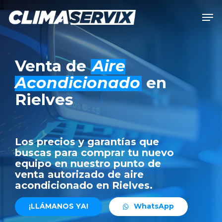
Skip
Men
to
Close
main
Men
content
Venta de
Aire
Acondicionado
en
Rielves
Los precios y garantías que
buscas para comprar tu nuevo
equipo en nuestro punto de
venta autorizado de aire
acondicionado en Rielves.
¡
L
L
Á
M
A
N
O
S
Y
A
!
W
h
a
t
s
A
p
p