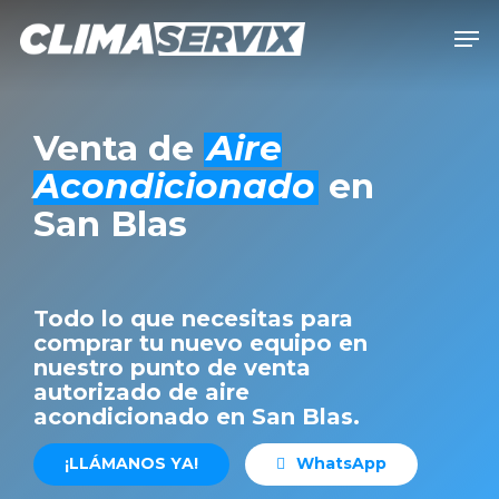
Skip
Men
to
Close
main
Men
content
Venta de
Aire
Acondicionado
en
San Blas
Todo lo que necesitas para
comprar tu nuevo equipo en
nuestro punto de venta
autorizado de aire
acondicionado en San Blas.
¡
L
L
Á
M
A
N
O
S
Y
A
!
W
h
a
t
s
A
p
p