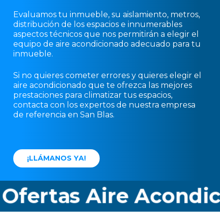
Evaluamos tu inmueble, su aislamiento, metros,
distribución de los espacios e innumerables
aspectos técnicos que nos permitirán a elegir el
equipo de aire acondicionado adecuado para tu
inmueble.
Si no quieres cometer errores y quieres elegir el
aire acondicionado que te ofrezca las mejores
prestaciones para climatizar tus espacios,
contacta con los expertos de nuestra empresa
de referencia en San Blas.
¡
L
L
Á
M
A
N
O
S
Y
A
!
fertas Aire Acondici