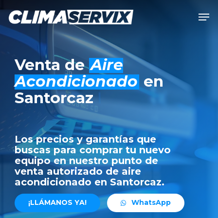
Skip
Men
to
Close
main
Men
content
Venta de
Aire
Acondicionado
en
Santorcaz
Los precios y garantías que
buscas para comprar tu nuevo
equipo en nuestro punto de
venta autorizado de aire
acondicionado en Santorcaz.
¡
L
L
Á
M
A
N
O
S
Y
A
!
W
h
a
t
s
A
p
p