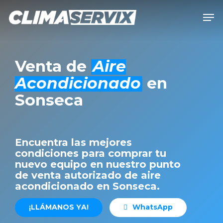
Skip
Men
to
Close
main
Men
content
Venta de
Aire
Acondicionado
en
Sonseca
Encuentra las mejores
condiciones para comprar tu
nuevo equipo en nuestro punto
de venta autorizado de aire
acondicionado en Sonseca.
¡
L
L
Á
M
A
N
O
S
Y
A
!
W
h
a
t
s
A
p
p