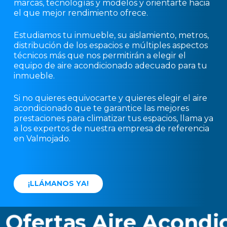
marcas, tecnologías y modelos y orientarte hacia
el que mejor rendimiento ofrece.
Estudiamos tu inmueble, su aislamiento, metros,
distribución de los espacios e múltiples aspectos
técnicos más que nos permitirán a elegir el
equipo de aire acondicionado adecuado para tu
inmueble.
Si no quieres equivocarte y quieres elegir el aire
acondicionado que te garantice las mejores
prestaciones para climatizar tus espacios, llama ya
a los expertos de nuestra empresa de referencia
en Valmojado.
¡
L
L
Á
M
A
N
O
S
Y
A
!
fertas Aire Acondici