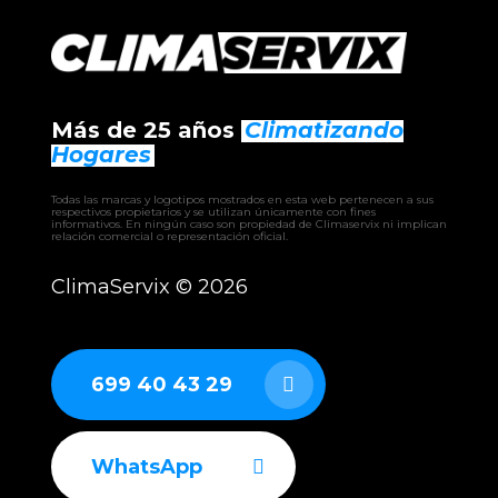
Más de 25 años
Climatizando
Hogares
Todas las marcas y logotipos mostrados en esta web pertenecen a sus
respectivos propietarios y se utilizan únicamente con fines
informativos. En ningún caso son propiedad de Climaservix ni implican
relación comercial o representación oficial.
ClimaServix ©
2026
699 40 43 29
WhatsApp