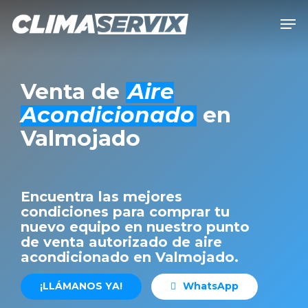
Skip
Men
to
Close
main
Men
content
Venta de
Aire
Acondicionado
en
Valmojado
Encuentra las mejores
condiciones para comprar tu
nuevo equipo en nuestro punto
de venta autorizado de aire
acondicionado en Valmojado.
¡
L
L
Á
M
A
N
O
S
Y
A
!
W
h
a
t
s
A
p
p