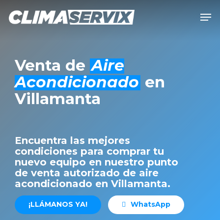
Skip
Men
to
Close
main
Men
content
Venta de
Aire
Acondicionado
en
Villamanta
Encuentra las mejores
condiciones para comprar tu
nuevo equipo en nuestro punto
de venta autorizado de aire
acondicionado en Villamanta.
¡
L
L
Á
M
A
N
O
S
Y
A
!
W
h
a
t
s
A
p
p