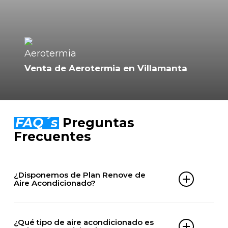
Venta de Aerotermia en Villamanta
FAQ´s
Preguntas
Frecuentes
¿Disponemos de Plan Renove de
Aire Acondicionado?
Sí. En ClimaServix puedes beneficiarte de nuestro
Plan Renove de aire acondicionado en Villamanta
¿Qué tipo de aire acondicionado es
y ahorrar hasta 300€ al comprar e instalar tu