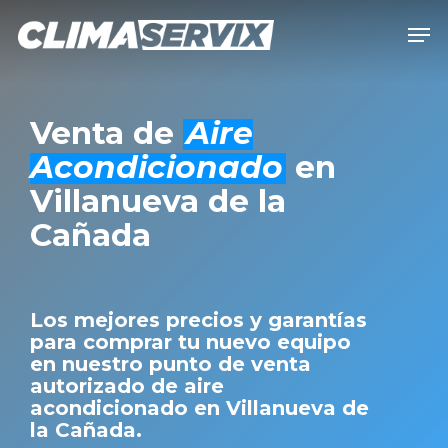
Skip
Men
to
Close
main
Men
content
Venta de
Aire
Acondicionado
en
Villanueva de la
Cañada
Los mejores precios y garantías
para comprar tu nuevo equipo
en nuestro punto de venta
autorizado de aire
acondicionado en Villanueva de
la Cañada.