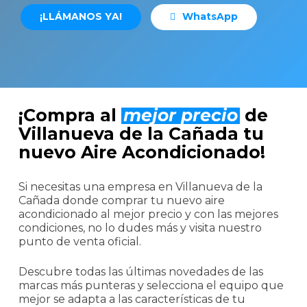
¡
L
L
Á
M
A
N
O
S
Y
A
!
W
h
a
t
s
A
p
p
¡Compra al
mejor precio
de
Villanueva de la Cañada tu
nuevo Aire Acondicionado!
Si necesitas una empresa en Villanueva de la
Cañada donde comprar tu nuevo aire
acondicionado al mejor precio y con las mejores
condiciones, no lo dudes más y visita nuestro
punto de venta oficial.
Descubre todas las últimas novedades de las
marcas más punteras y selecciona el equipo que
mejor se adapta a las características de tu