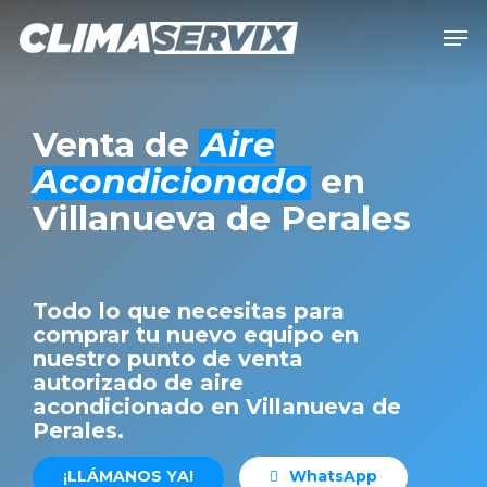
Skip
Men
to
Close
main
Men
content
Venta de
Aire
Acondicionado
en
Villanueva de Perales
Todo lo que necesitas para
comprar tu nuevo equipo en
nuestro punto de venta
autorizado de aire
acondicionado en Villanueva de
Perales.
¡
L
L
Á
M
A
N
O
S
Y
A
!
W
h
a
t
s
A
p
p