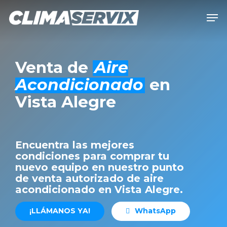
Skip
Men
to
Close
main
Men
content
Venta de
Aire
Acondicionado
en
Vista Alegre
Encuentra las mejores
condiciones para comprar tu
nuevo equipo en nuestro punto
de venta autorizado de aire
acondicionado en Vista Alegre.
¡
L
L
Á
M
A
N
O
S
Y
A
!
W
h
a
t
s
A
p
p