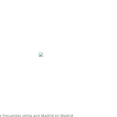
cionado
Venta de Aerotermia en
Madrid